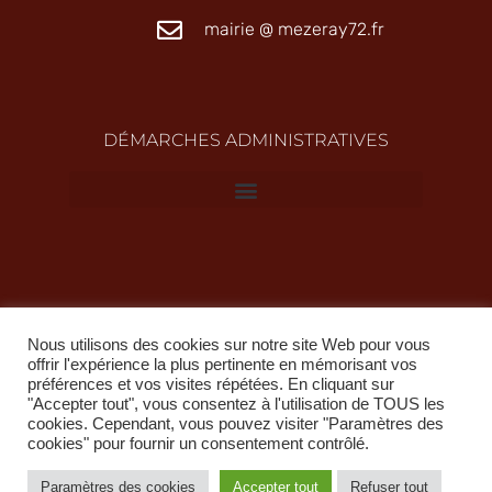
mairie @ mezeray72.fr
DÉMARCHES ADMINISTRATIVES
Nous utilisons des cookies sur notre site Web pour vous
offrir l'expérience la plus pertinente en mémorisant vos
préférences et vos visites répétées. En cliquant sur
"Accepter tout", vous consentez à l'utilisation de TOUS les
Copyright @ 2022 propriété de la Ville de Mézeray
cookies. Cependant, vous pouvez visiter "Paramètres des
cookies" pour fournir un consentement contrôlé.
Paramètres des cookies
Accepter tout
Refuser tout