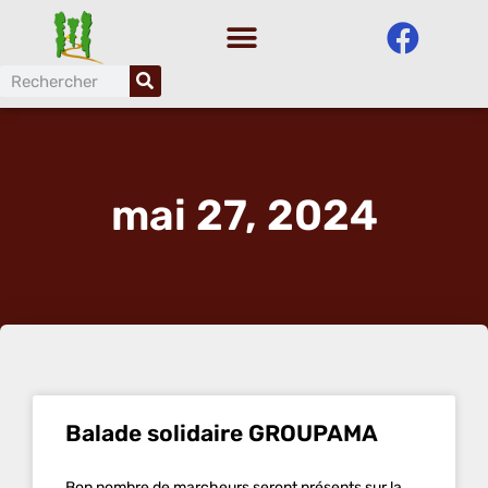
Aller
au
contenu
mai 27, 2024
Balade solidaire GROUPAMA
Bon nombre de marcheurs seront présents sur la