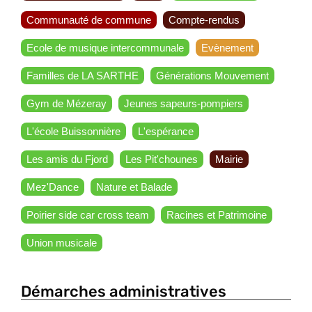
Communauté de commune
Compte-rendus
Ecole de musique intercommunale
Evènement
Familles de LA SARTHE
Générations Mouvement
Gym de Mézeray
Jeunes sapeurs-pompiers
L'école Buissonnière
L'espérance
Les amis du Fjord
Les Pit'chounes
Mairie
Mez'Dance
Nature et Balade
Poirier side car cross team
Racines et Patrimoine
Union musicale
Démarches administratives