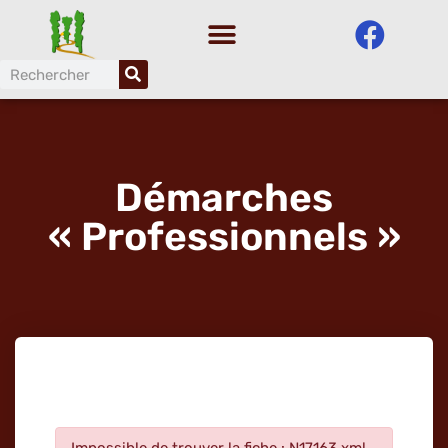
Aller
au
contenu
Démarches
« Professionnels »