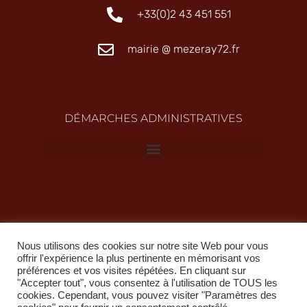
+33(0)2 43 451 551
mairie @ mezeray72.fr
DÉMARCHES ADMINISTRATIVES
Nous utilisons des cookies sur notre site Web pour vous
offrir l'expérience la plus pertinente en mémorisant vos
préférences et vos visites répétées. En cliquant sur
"Accepter tout", vous consentez à l'utilisation de TOUS les
Copyright @ 2022 propriété de la Ville de Mézeray
cookies. Cependant, vous pouvez visiter "Paramètres des