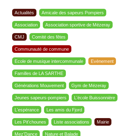
Actualités
Amicale des sapeurs Pompiers
Association
Association sportive de Mézeray
CMJ
Comité des fêtes
Communauté de commune
Ecole de musique intercommunale
Evènement
Familles de LA SARTHE
Générations Mouvement
Gym de Mézeray
Jeunes sapeurs-pompiers
L'école Buissonnière
L'espérance
Les amis du Fjord
Les Pit'chounes
Liste associations
Mairie
Mez'Dance
Nature et Balade