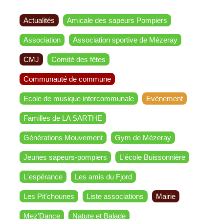
Actualités
Amicale des sapeurs Pompiers
Association
Association sportive de Mézeray
CMJ
Comité des fêtes
Communauté de commune
Ecole de musique intercommunale
Evènement
Familles de LA SARTHE
Générations Mouvement
Gym de Mézeray
Jeunes sapeurs-pompiers
L'école Buissonnière
L'espérance
Les amis du Fjord
Les Pit'chounes
Liste associations
Mairie
Mez'Dance
Nature et Balade