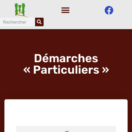
Aller
au
contenu
Démarches
« Particuliers »