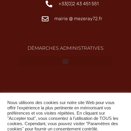
+33(0)2 43 451 551
mairie @ mezeray72.fr
DÉMARCHES ADMINISTRATIVES
Nous utilisons des cookies sur notre site Web pour vous
offrir l'expérience la plus pertinente en mémorisant vos
préférences et vos visites répétées. En cliquant sur
"Accepter tout", vous consentez à l'utilisation de TOUS les
Copyright @ 2022 propriété de la Ville de Mézeray
cookies. Cependant, vous pouvez visiter "Paramètres des
cookies" pour fournir un consentement contrôlé.