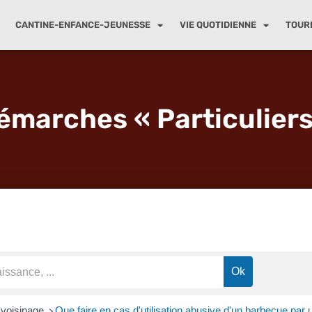
CANTINE-ENFANCE-JEUNESSE
VIE QUOTIDIENNE
TOUR
émarches « Particuliers
 voisinage
Que faire en cas d'utilisation abusive d'un barbecue par u
>