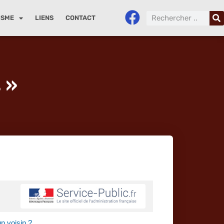
ISME
LIENS
CONTACT
 »
n voisin ?