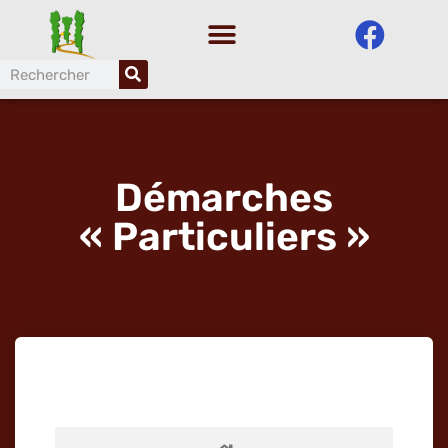
Aller
au
contenu
Démarches
« Particuliers »