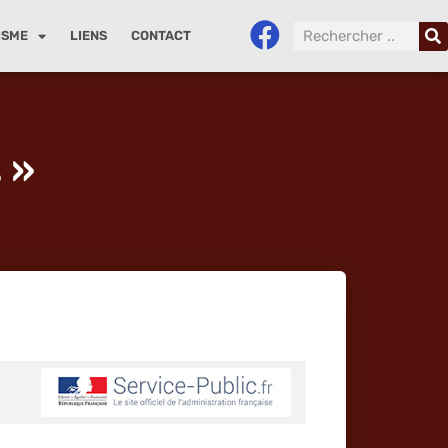
ISME
LIENS
CONTACT
 »