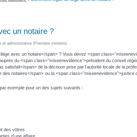
vec un notaire ?
le et administrative (Première ministre)
itige avec un notaire</span> ? Vous devez <span class="miseenevi
près du <span class="miseenevidence">président du conseil régional
atisfait</span> de la décision prise par l'autorité locale de la prof
ire des notaires</span> ou la <span class="miseenevidence">justice c
 par exemple pour un des sujets suivants :
nt des vôtres
rties d'une affaire