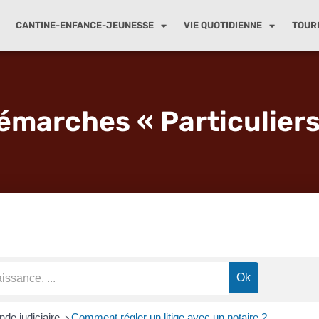
CANTINE-ENFANCE-JEUNESSE
VIE QUOTIDIENNE
TOUR
émarches « Particuliers
de judiciaire
Comment régler un litige avec un notaire ?
>