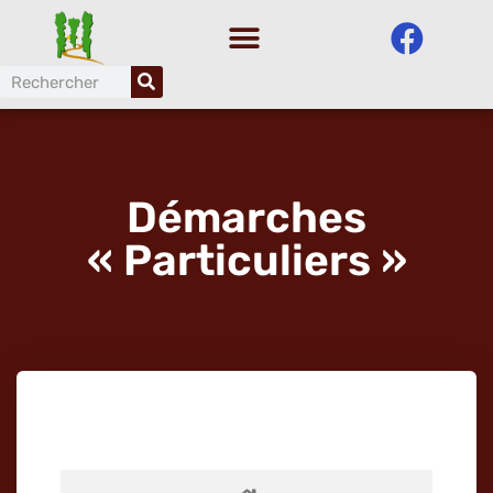
Aller
au
contenu
Démarches
« Particuliers »