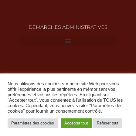
DÉMARCHES ADMINISTRATIVES
Nous utilisons des cookies sur notre site Web pour vous
offrir l'expérience la plus pertinente en mémorisant vos
préférences et vos visites répétées. En cliquant sur
"Accepter tout", vous consentez à l'utilisation de TOUS les
Copyright @ 2022 propriété de la Ville de Mézeray
cookies. Cependant, vous pouvez visiter "Paramètres des
cookies" pour fournir un consentement contrôlé.
Paramètres des cookies
Accepter tout
Refuser tout