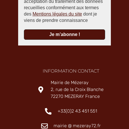
acceptation du traitement des données
recueillies conformément aux termes
des
Mentions légales du site
dont je
viens de prendre connaissance
INFORMATION CONTACT
Mairie de Mézeray
2, rue de la Croix Blanche
72270 MEZERAY France
+33(0)2 43 451 551
mairie @ mezeray72.fr