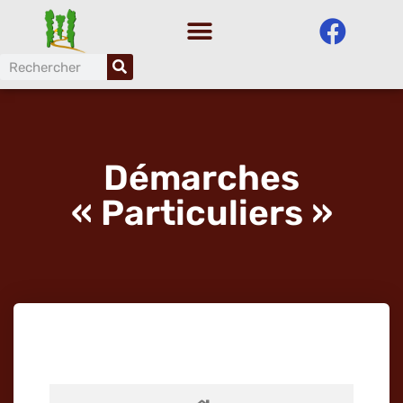
Aller
au
contenu
Démarches
« Particuliers »