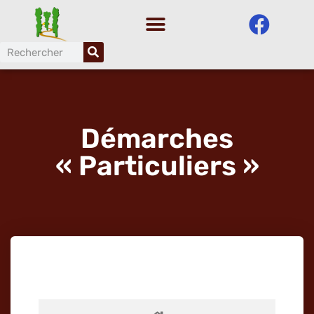
Aller
au
contenu
Démarches
« Particuliers »