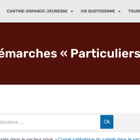
CANTINE-ENFANCE-JEUNESSE
VIE QUOTIDIENNE
TOUR
émarches « Particuliers
gés dans le secteur privé
Congé sabbatique du salarié dans le sec
>