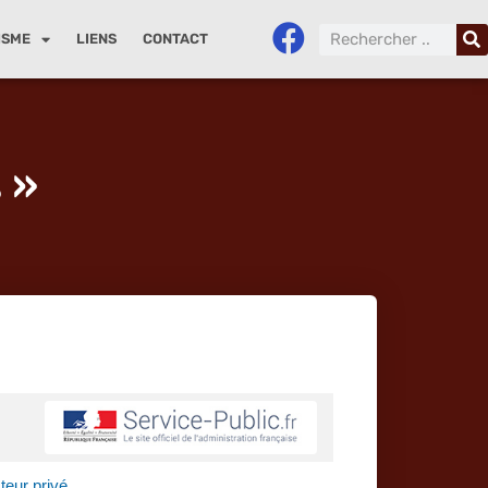
ISME
LIENS
CONTACT
 »
teur privé