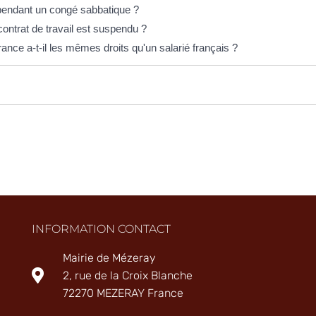
u pendant un congé sabbatique ?
 contrat de travail est suspendu ?
ance a-t-il les mêmes droits qu'un salarié français ?
INFORMATION CONTACT
Mairie de Mézeray
2, rue de la Croix Blanche
72270 MEZERAY France