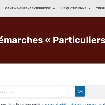
CANTINE-ENFANCE-JEUNESSE
VIE QUOTIDIENNE
TOUR
émarches « Particuliers
gés dans le secteur privé
Le salarié a-t-il droit à un congé en cas 
>