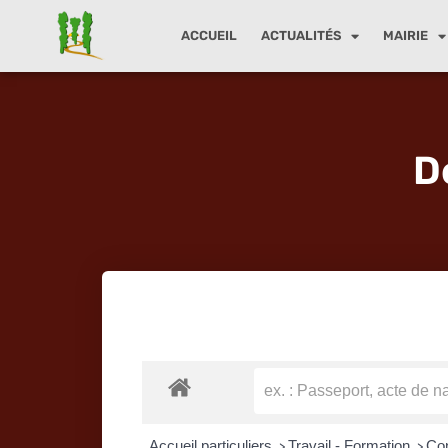
ACCUEIL
ACTUALITÉS
MAIRIE
Aller
au
contenu
D
Accueil particuliers
Travail - Formation
Con
>
>