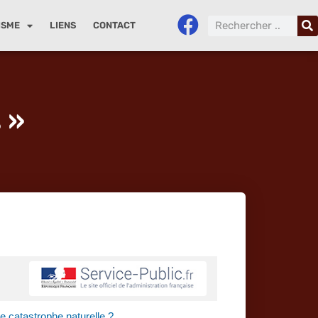
ISME
LIENS
CONTACT
 »
de catastrophe naturelle ?