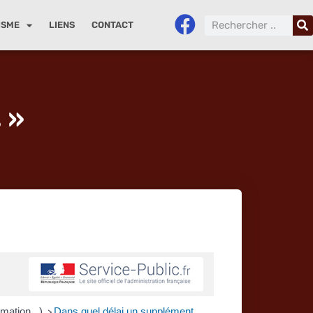
ISME
LIENS
CONTACT
 »
amation...)
Dans quel délai un supplément
>