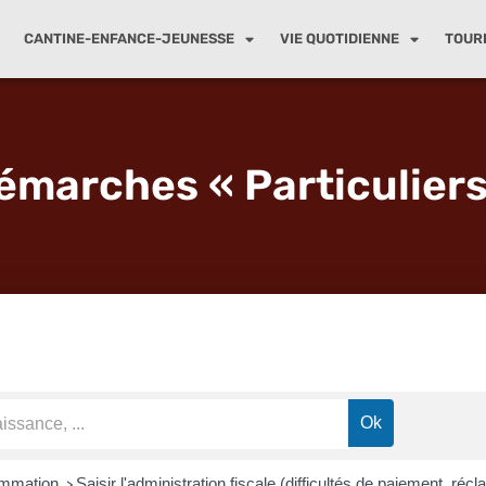
CANTINE-ENFANCE-JEUNESSE
VIE QUOTIDIENNE
TOUR
émarches « Particuliers
ommation
Saisir l'administration fiscale (difficultés de paiement, récl
>