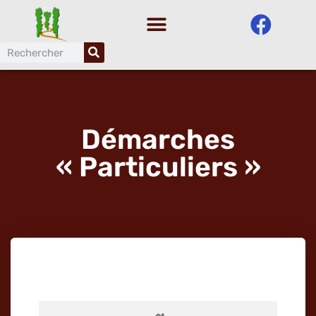
Aller
au
contenu
Démarches
« Particuliers »