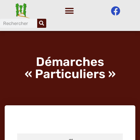
Aller
au
contenu
Démarches
« Particuliers »