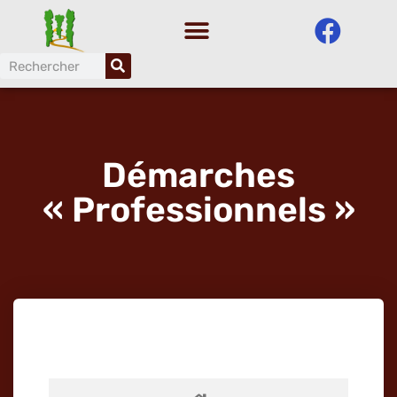
Aller
au
contenu
Démarches
« Professionnels »