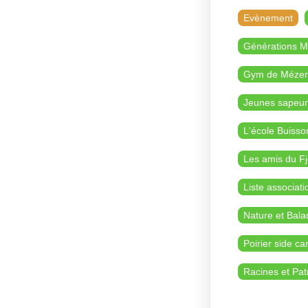
Evènement
Générations 
Gym de Mézer
Jeunes sapeur
L'école Buisso
Les amis du Fj
Liste associati
Nature et Bala
Poirier side ca
Racines et Pat