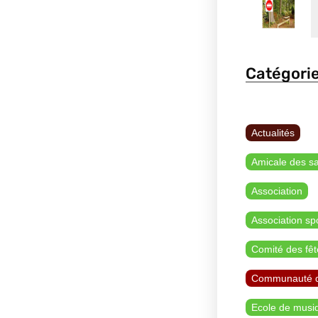
Catégori
Actualités
Amicale des s
Association
Association sp
Comité des fêt
Communauté 
Ecole de musi