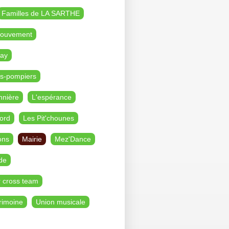
Familles de LA SARTHE
Mouvement
ay
s-pompiers
nnière
L'espérance
ord
Les Pit'chounes
ons
Mairie
Mez'Dance
de
r cross team
rimoine
Union musicale