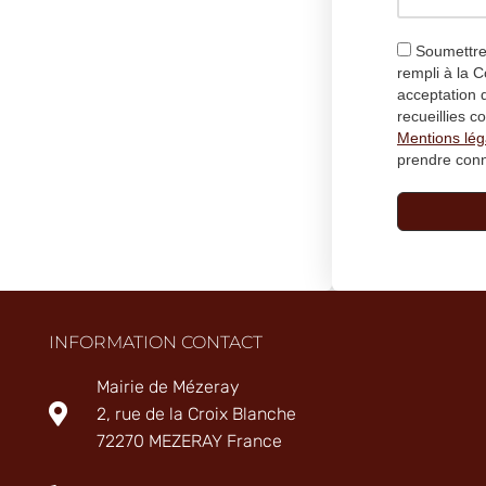
Soumettre 
rempli à la
acceptation 
recueillies 
Mentions lég
prendre con
INFORMATION CONTACT
Mairie de Mézeray
2, rue de la Croix Blanche
72270 MEZERAY France