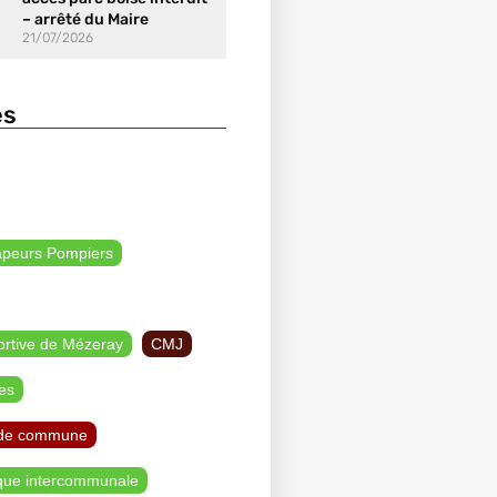
– arrêté du Maire
21/07/2026
es
apeurs Pompiers
ortive de Mézeray
CMJ
es
de commune
que intercommunale