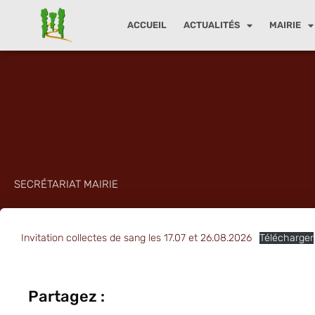
ACCUEIL
ACTUALITÉS
MAIRIE
Aller
au
contenu
SECRÉTARIAT MAIRIE
Invitation collectes de sang les 17.07 et 26.08.2026
Télécharger
Partagez :