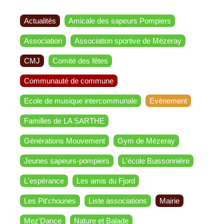
Actualités
Amicale des sapeurs Pompiers
Association
Association sportive de Mézeray
CMJ
Comité des fêtes
Communauté de commune
Ecole de musique intercommunale
Evènement
Familles de LA SARTHE
Générations Mouvement
Gym de Mézeray
Jeunes sapeurs-pompiers
L'école Buissonnière
L'espérance
Les amis du Fjord
Les Pit'chounes
Liste associations
Mairie
Mez'Dance
Nature et Balade