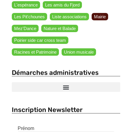
L'espérance
Les amis du Fjord
Les Pit'chounes
Liste associations
Mairie
Mez'Dance
Nature et Balade
Poirier side car cross team
Racines et Patrimoine
Union musicale
Démarches administratives
Inscription Newsletter
Prénom