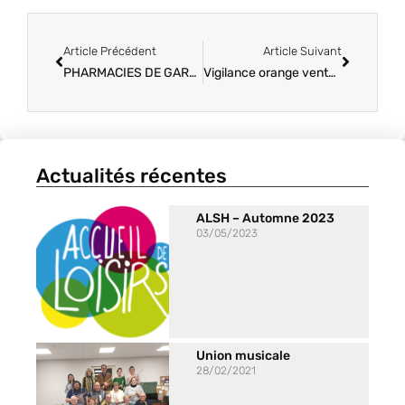
Article Précédent
Article Suivant
PHARMACIES DE GARDE 1 er Trimestre
Vigilance orange vents violents
Actualités récentes
ALSH – Automne 2023
03/05/2023
Union musicale
28/02/2021