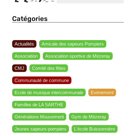
Catégories
Actualités
Amicale des sapeurs Pompiers
Association
Association sportive de Mézeray
CMJ
Comité des fêtes
Communauté de commune
Ecole de musique intercommunale
Evènement
Familles de LA SARTHE
Générations Mouvement
Gym de Mézeray
Jeunes sapeurs-pompiers
L'école Buissonnière