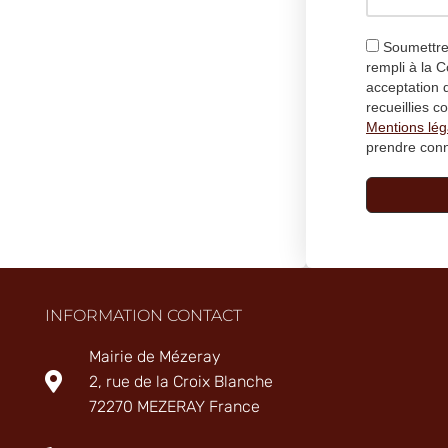
Soumettre 
rempli à la
acceptation 
recueillies 
Mentions lég
prendre con
INFORMATION CONTACT
Mairie de Mézeray
2, rue de la Croix Blanche
72270 MEZERAY France