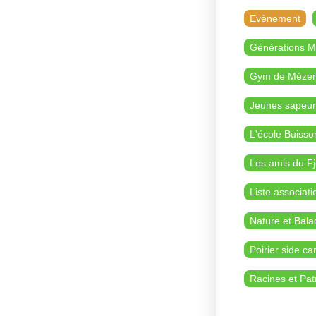
Evènement
Générations 
Gym de Mézer
Jeunes sapeur
L'école Buisso
Les amis du Fj
Liste associati
Nature et Bala
Poirier side ca
Racines et Pat