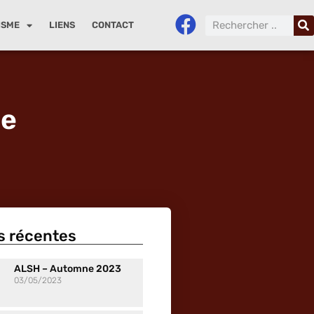
ISME
LIENS
CONTACT
le
s récentes
ALSH – Automne 2023
03/05/2023