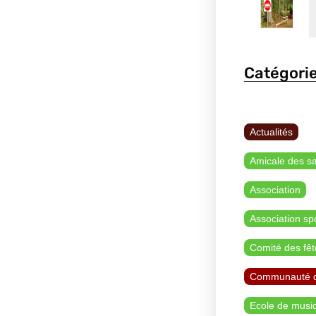
Catégori
Actualités
Amicale des s
Association
Association sp
Comité des fêt
Communauté 
Ecole de musi