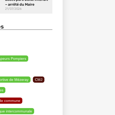
– arrêté du Maire
21/07/2026
es
apeurs Pompiers
ortive de Mézeray
CMJ
es
de commune
que intercommunale