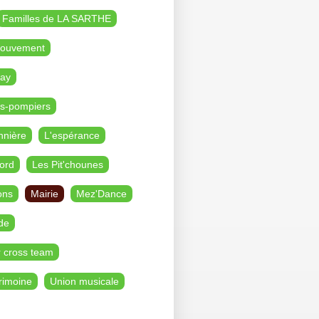
Familles de LA SARTHE
Mouvement
ay
s-pompiers
nnière
L'espérance
ord
Les Pit'chounes
ons
Mairie
Mez'Dance
de
r cross team
rimoine
Union musicale