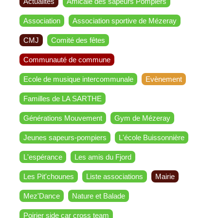
Actualités
Amicale des sapeurs Pompiers
Association
Association sportive de Mézeray
CMJ
Comité des fêtes
Communauté de commune
Ecole de musique intercommunale
Evènement
Familles de LA SARTHE
Générations Mouvement
Gym de Mézeray
Jeunes sapeurs-pompiers
L'école Buissonnière
L'espérance
Les amis du Fjord
Les Pit'chounes
Liste associations
Mairie
Mez'Dance
Nature et Balade
Poirier side car cross team