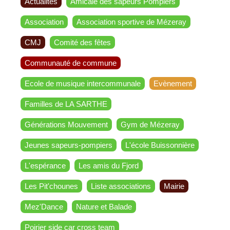
Actualités
Amicale des sapeurs Pompiers
Association
Association sportive de Mézeray
CMJ
Comité des fêtes
Communauté de commune
Ecole de musique intercommunale
Evènement
Familles de LA SARTHE
Générations Mouvement
Gym de Mézeray
Jeunes sapeurs-pompiers
L'école Buissonnière
L'espérance
Les amis du Fjord
Les Pit'chounes
Liste associations
Mairie
Mez'Dance
Nature et Balade
Poirier side car cross team