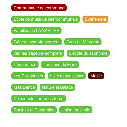
Communauté de commune
Ecole de musique intercommunale
Evènement
Familles de LA SARTHE
Générations Mouvement
Gym de Mézeray
Jeunes sapeurs-pompiers
L'école Buissonnière
L'espérance
Les amis du Fjord
Les Pit'chounes
Liste associations
Mairie
Mez'Dance
Nature et Balade
Poirier side car cross team
Racines et Patrimoine
Union musicale